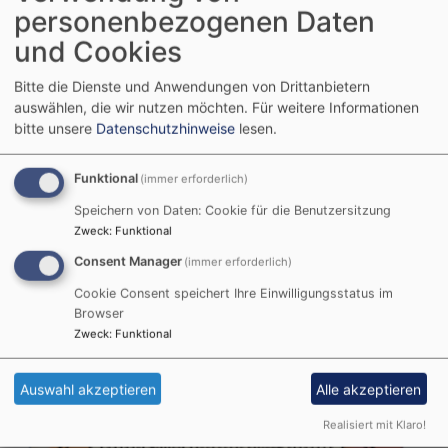
personenbezogenen Daten
und Cookies
Bitte die Dienste und Anwendungen von Drittanbietern
auswählen, die wir nutzen möchten.
Für weitere Informationen
So, 23.8. 11:15-12:15 Uhr
bitte unsere
Datenschutzhinweise
lesen.
Gottesdienst
Bad Birnbach
Artrium
Pfarrer Arne Schnütgen
Funktional
(immer erforderlich)
Speichern von Daten: Cookie für die Benutzersitzung
Zweck
:
Funktional
Unsere nächsten Veranstaltungen
Consent Manager
(immer erforderlich)
Cookie Consent speichert Ihre Einwilligungsstatus im
Browser
Zweck
:
Funktional
Auswahl akzeptieren
Alle akzeptieren
Realisiert mit Klaro!