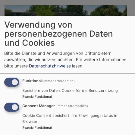
Verwendung von
personenbezogenen Daten
und Cookies
Bitte die Dienste und Anwendungen von Drittanbietern
auswählen, die wir nutzen möchten.
Für weitere Informationen
bitte unsere
Datenschutzhinweise
lesen.
Funktional
(immer erforderlich)
So, 23.8. 11:15-12:15 Uhr
Speichern von Daten: Cookie für die Benutzersitzung
Gottesdienst
Zweck
:
Funktional
Bad Birnbach
Artrium
Consent Manager
(immer erforderlich)
Pfarrer Arne Schnütgen
Cookie Consent speichert Ihre Einwilligungsstatus im
Browser
Zweck
:
Funktional
Unsere nächsten Veranstaltungen