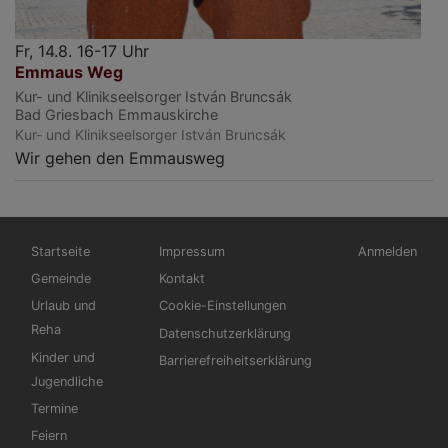
Fr, 14.8. 16-17 Uhr
Emmaus Weg
Kur- und Klinikseelsorger István Bruncsák
Bad Griesbach
Emmauskirche
Kur- und Klinikseelsorger István Bruncsák
Wir gehen den Emmausweg
Hauptnavigation
Fußbereichsmenü
Benutzermen
Startseite
Impressum
Anmelden
Gemeinde
Kontakt
Urlaub und
Cookie-Einstellungen
Reha
Datenschutzerklärung
Kinder und
Barrierefreiheitserklärung
Jugendliche
Termine
Feiern