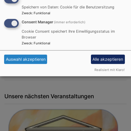
Speichern von Daten: Cookie für die Benutzersitzung
Zweck
:
Funktional
Consent Manager
(immer erforderlich)
Cookie Consent speichert Ihre Einwilligungsstatus im
Browser
Zweck
:
Funktional
So, 23.8. 11:15-12:15 Uhr
Auswahl akzeptieren
Alle akzeptieren
Gottesdienst
Bad Birnbach
Artrium
Realisiert mit Klaro!
Pfarrer Arne Schnütgen
Unsere nächsten Veranstaltungen