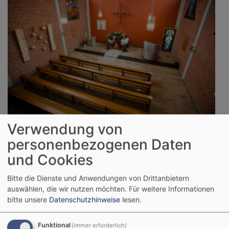
So, 23.8. 10-11 Uhr
Verwendung von
Gottesdienst
personenbezogenen Daten
Bad Griesbach
Johanneskirche
und Cookies
Pfarrer Arne Schnütgen
Bitte die Dienste und Anwendungen von Drittanbietern
auswählen, die wir nutzen möchten.
Für weitere Informationen
bitte unsere
Datenschutzhinweise
lesen.
Funktional
(immer erforderlich)