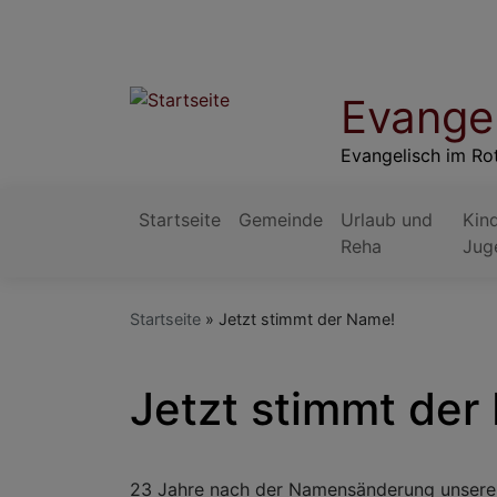
Direkt
zum
Inhalt
Evange
Evangelisch im Ro
Startseite
Gemeinde
Urlaub und
Kin
Hauptnavigation
Reha
Jug
Startseite
Jetzt stimmt der Name!
Jetzt stimmt der
23 Jahre nach der Namensänderung unserer