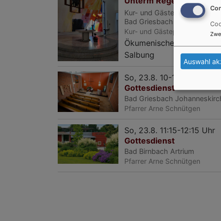
Unterm Regenbogen
Con
Kur- und Gästepfarrerin Tatj
Bad Griesbach
Emmauskirch
Coo
Kur- und Gästepfarrerin Tatj
Zwe
Ökumenischer Abendgotte
Salbung
Auswahl ak
So, 23.8. 10-11 Uhr
Gottesdienst
Bad Griesbach
Johanneskirc
Pfarrer Arne Schnütgen
So, 23.8. 11:15-12:15 Uhr
Gottesdienst
Bad Birnbach
Artrium
Pfarrer Arne Schnütgen