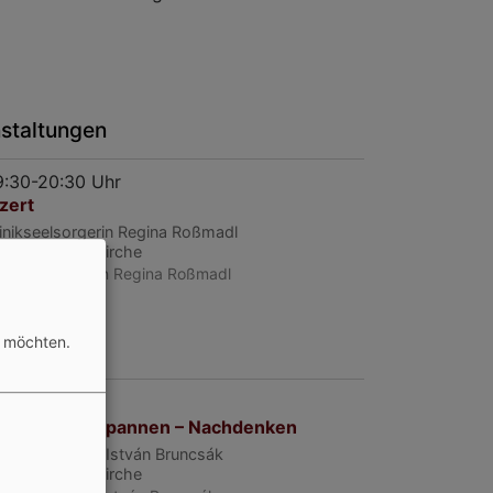
staltungen
19:30-20:30 Uhr
zert
linikseelsorgerin Regina Roßmadl
bach
Emmauskirche
linikseelsorgerin Regina Roßmadl
Jann-Orgel
n möchten.
 17-17:30 Uhr
uhören - Entspannen – Nachdenken
linikseelsorger István Bruncsák
bach
Emmauskirche