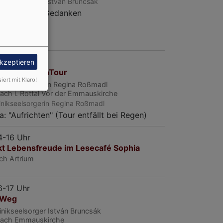
inikseelsorger István Bruncsák
ik und gute Gedanken
9:30-11 Uhr
akzeptieren
 RadKapellenTour
siert mit Klaro!
linikseelsorgerin Regina Roßmadl
ch i. Rottal
Vor der Emmauskirche
linikseelsorgerin Regina Roßmadl
: "Aufrichten" (Tour entfällt bei Regen)
14-16 Uhr
kt Lebensfreude im Lesecafé Sophia
ach
Artrium
16-17 Uhr
 Weg
linikseelsorger István Bruncsák
bach
Emmauskirche