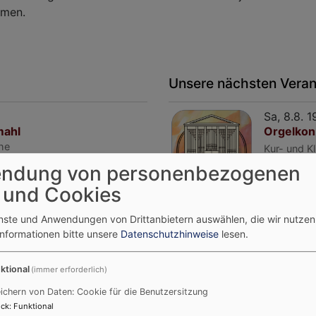
mmen.
Unsere nächsten Veran
Sa, 8.8. 
mahl
Orgelkon
he
Kur- und K
Bad Gries
ndung von personenbezogenen
Kur- und K
 und Cookies
30 Jahre 
mahl
enste und Anwendungen von Drittanbietern auswählen, die wir nutze
e
Informationen bitte unsere
Datenschutzhinweise
lesen.
Mo, 10.8.
ktional
(immer erforderlich)
Z.E.N. Z
Kur- und K
ichern von Daten: Cookie für die Benutzersitzung
Bad Gries
ck
:
Funktional