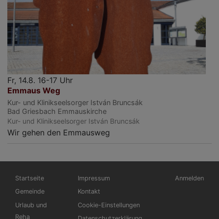
Fr, 14.8. 16-17 Uhr
Emmaus Weg
Kur- und Klinikseelsorger István Bruncsák
Bad Griesbach
Emmauskirche
Kur- und Klinikseelsorger István Bruncsák
Wir gehen den Emmausweg
Hauptnavigation
Fußbereichsmenü
Benutzermen
Startseite
Impressum
Anmelden
Gemeinde
Kontakt
Urlaub und
Cookie-Einstellungen
Reha
Datenschutzerklärung