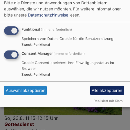
Bitte die Dienste und Anwendungen von Drittanbietern
So, 23.8. 10-11 Uhr
auswählen, die wir nutzen möchten.
Für weitere Informationen
Gottesdienst
bitte unsere
Datenschutzhinweise
lesen.
Bad Griesbach
Johanneskirche
Pfarrer Arne Schnütgen
Funktional
(immer erforderlich)
Speichern von Daten: Cookie für die Benutzersitzung
Zweck
:
Funktional
Consent Manager
(immer erforderlich)
Cookie Consent speichert Ihre Einwilligungsstatus im
Browser
Zweck
:
Funktional
Auswahl akzeptieren
Alle akzeptieren
Realisiert mit Klaro!
So, 23.8. 11:15-12:15 Uhr
Gottesdienst