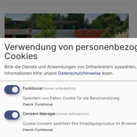
Verwendung von personenbezo
Cookies
Bitte die Dienste und Anwendungen von Drittanbietern auswählen,
Informationen bitte unsere
Datenschutzhinweise
lesen.
Funktional
(immer erforderlich)
Fr, 14.8. 14-16 Uhr
Speichern von Daten: Cookie für die Benutzersitzung
Treffpunkt Lebensfreude im Lesecafé Sophia
Zweck
:
Funktional
Bad Birnbach
Artrium
Consent Manager
(immer erforderlich)
Cookie Consent speichert Ihre Einwilligungsstatus im Browser
Zweck
:
Funktional