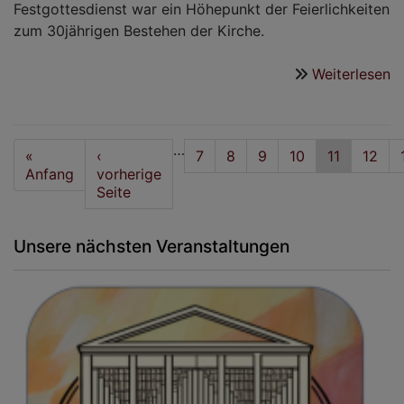
Festgottesdienst war ein Höhepunkt der Feierlichkeiten
zum 30jährigen Bestehen der Kirche.
Weiterlesen
ü
R
St
b
Seitennummerierung
…
First
«
Vorherige
‹
Seite
7
Seite
8
Seite
9
Seite
10
Aktuelle
11
Seite
12
„
page
Anfang
Seite
vorherige
Seite
R
Seite
Unsere nächsten Veranstaltungen