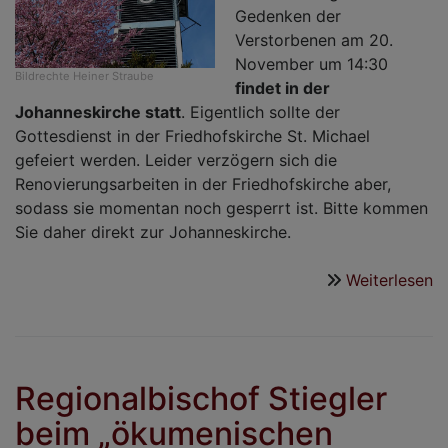
Gedenken der
Verstorbenen am 20.
November um 14:30
Bildrechte
Heiner Straube
findet in der
Johanneskirche statt
. Eigentlich sollte der
Gottesdienst in der Friedhofskirche St. Michael
gefeiert werden. Leider verzögern sich die
Renovierungsarbeiten in der Friedhofskirche aber,
sodass sie momentan noch gesperrt ist. Bitte kommen
Sie daher direkt zur Johanneskirche.
Weiterlesen
ü
G
a
T
in
Regionalbischof Stiegler
d
beim „ökumenischen
J
v