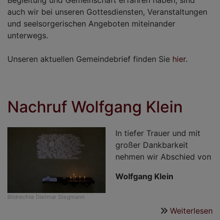
Begleitung und Gemeinschaft erfahren haben, sind
auch wir bei unseren Gottesdiensten, Veranstaltungen
und seelsorgerischen Angeboten miteinander
unterwegs.
Unseren aktuellen Gemeindebrief finden Sie
hier
.
Nachruf Wolfgang Klein
In tiefer Trauer und mit
großer Dankbarkeit
nehmen wir Abschied von
Wolfgang Klein
Bildrechte
Dietmar Stegmann
Weiterlesen
ü