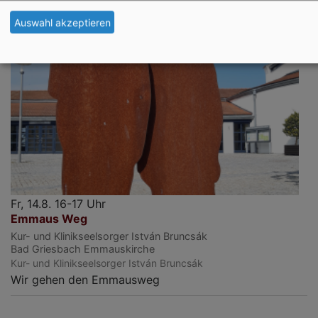
Auswahl akzeptieren
Fr, 14.8. 16-17 Uhr
Emmaus Weg
Kur- und Klinikseelsorger István Bruncsák
Bad Griesbach
Emmauskirche
Kur- und Klinikseelsorger István Bruncsák
Wir gehen den Emmausweg